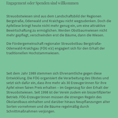
Engagement oder Spenden sind willkommen
Streuobstwiesen sind aus dem Landschaftsbild der Regionen
Bergstraße, Odenwald und Kraichgau nicht wegzudenken. Doch die
Apfellese bringt heute nicht mehr genug ein, um eine attraktive
Bewirtschaftung zu ermöglichen. Werden Obstbaumwiesen nicht
mehr gepflegt, verschwinden erst die Bäume, dann die Wiesen.
Die Fördergemeinschaft regionaler Streuobstbau Bergstraße-
Odenwald-Kraichgau (FÖG e.V.) engagiert sich für den Erhalt der
traditionellen Hochstammwiesen.
Seit dem Jahr 1989 stemmen sich Ehrenamtliche gegen diese
Entwicklung. Die FÖG organisiert die Verarbeitung des Obstes und
setzt sich dafür ein, dass ihre mehr als 30 Erzeuger:innen für ihre
Äpfel einen fairen Preis erhalten – im Gegenzug für den Erhalt der
Streuobstwiesen. Seit 1998 ist der Verein zudem ein biozertifizierter
Betrieb. FÖG-Erzeuger:innen müssen die strengen Regeln des
Ökolandbaus einhalten und darüber hinaus Neupflanzungen alter
Sorten vornehmen und die Bäume regelmäßig durch
Schnittmaßnahmen verjüngen.